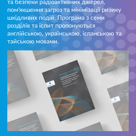
та безпеки радіоактивних джерел,
пом’якшення загроз та мінімізації ризику
шкідливих подій. Програма з семи
розділів та іспит пропонуються
англійською, українською, іспанською та
тайською мовами.