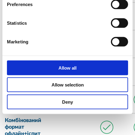
Preferences
Навчання
виключно
Statistics
онлайн
Навчання
Marketing
виключно
офлайн
Комбінований
Allow all
формат
онлайн+офлайн
Allow selection
Комбінований
формат
Deny
онлайн+іспит
Комбінований
формат
офлайн+іспит