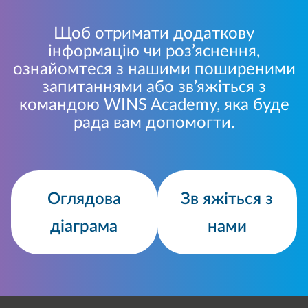
Щоб отримати додаткову
інформацію чи роз’яснення,
ознайомтеся з нашими поширеними
запитаннями або зв’яжіться з
командою WINS Academy, яка буде
рада вам допомогти.
Оглядова
Зв яжіться з
діаграма
нами