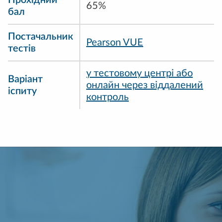
Прохідний
65%
бал
Постачальник
Pearson VUE
тестів
у тестовому центрі або
Варіант
онлайн через віддалений
іспиту
контроль