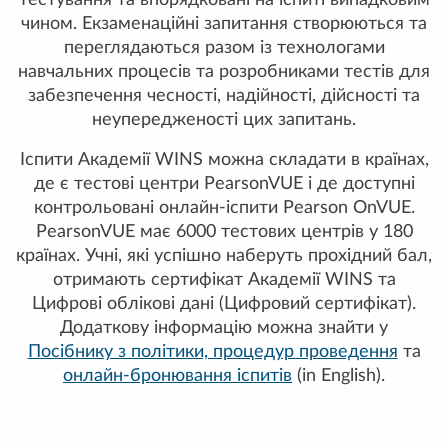
тестування та впорядковані на іспиті випадковим
чином. Екзаменаційні запитання створюються та
переглядаються разом із технологами
навчальних процесів та розробниками тестів для
забезпечення чесності, надійності, дійсності та
неупередженості цих запитань.
Іспити Академії WINS можна складати в країнах,
де є тестові центри PearsonVUE і де доступні
контрольовані онлайн-іспити Pearson OnVUE.
PearsonVUE має 6000 тестових центрів у 180
країнах. Учні, які успішно наберуть прохідний бал,
отримають сертифікат Академії WINS та
Цифрові облікові дані (Цифровий сертифікат).
Додаткову інформацію можна знайти у
Посібнику з політики, процедур проведення
та
онлайн-бронювання іспитів
(in English).