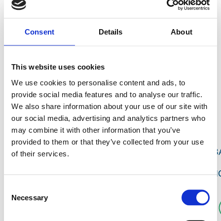
ВАРІАНТИ ПРИДБАННЯ
Consent
Details
About
Ви можете вирішити, який варіант навчання та
сертифікації є найкращим для вас. У
This website uses cookies
Комплексному пакеті надається все необхідне,
We use cookies to personalise content and ads, to
аби ви могли навчатися онлайн і офлайн,
provide social media features and to analyse our traffic.
записатися на іспит, скласти іспит і отримати
We also share information about your use of our site with
сертифікат протягом 6 місяців.
our social media, advertising and analytics partners who
may combine it with other information that you’ve
provided to them or that they’ve collected from your use
ДОСТУП
В
of their services.
ДО
ПІДРУЧНИК
НАВЧАННЯ
І
LMS
Consent
Necessary
Selection
Комплексний
пакет