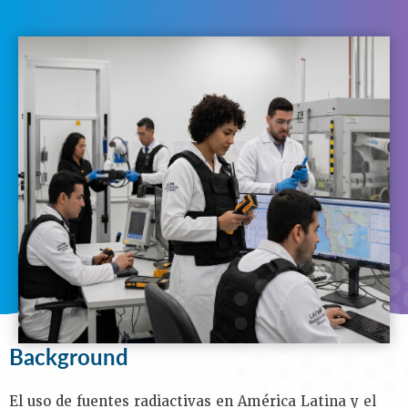
N
A
V
I
G
A
T
I
O
N
Background
Purpose
Objectives
Audience
Speakers
Process
Background
Venue
Contact
Us
El uso de fuentes radiactivas en América Latina y el