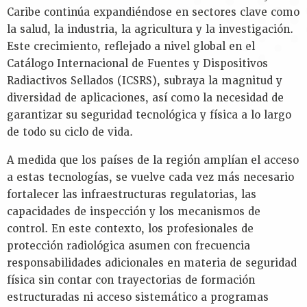
Key
Caribe continúa expandiéndose en sectores clave como
Information
la salud, la industria, la agricultura y la investigación.
Presentations
Este crecimiento, reflejado a nivel global en el
Reports
Catálogo Internacional de Fuentes y Dispositivos
Radiactivos Sellados (ICSRS), subraya la magnitud y
K
diversidad de aplicaciones, así como la necesidad de
E
garantizar su seguridad tecnológica y física a lo largo
Y
de todo su ciclo de vida.
W
O
A medida que los países de la región amplían el acceso
R
a estas tecnologías, se vuelve cada vez más necesario
D
S
fortalecer las infraestructuras regulatorias, las
capacidades de inspección y los mecanismos de
control. En este contexto, los profesionales de
protección radiológica asumen con frecuencia
responsabilidades adicionales en materia de seguridad
física sin contar con trayectorias de formación
estructuradas ni acceso sistemático a programas