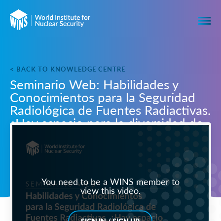
< BACK TO KNOWLEDGE CENTRE
Seminario Web: Habilidades y
Conocimientos para la Seguridad
Radiológica de Fuentes Radiactivas.
¿Hay espacio para la diversidad de
género?
You need to be a WINS member to
view this video.
SIGN IN / SIGN UP