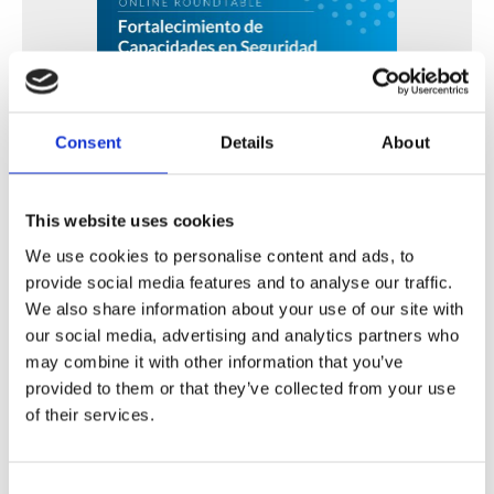
Consent
Details
About
Fortalecimiento de Capacidades en Seguridad Física
de Fuentes Radiactivas en América Latina y el Caribe
This website uses cookies
We use cookies to personalise content and ads, to
WINS
16 Jul 2026
provide social media features and to analyse our traffic.
We also share information about your use of our site with
our social media, advertising and analytics partners who
may combine it with other information that you’ve
provided to them or that they’ve collected from your use
of their services.
Consent